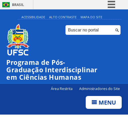
BRASIL
Simplifique!
ACESSIBILIDADE
ALTO CONTRASTE
MAPA DO SITE
Comunica BR
Participe
Acesso à informação
Legislação
Programa de Pós-
Canais
Graduação Interdisciplinar
em Ciências Humanas
Área Restrita
Administradores do Site
MENU