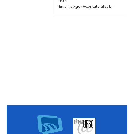
3505
Email: ppgich@contato.ufsc.br