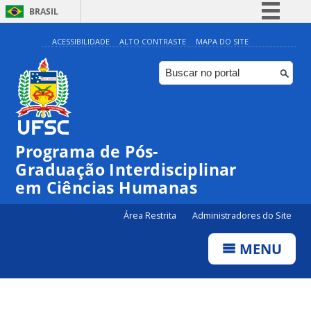
BRASIL
Simplifique!
ACESSIBILIDADE
ALTO CONTRASTE
MAPA DO SITE
Comunica BR
Participe
Acesso à informação
Legislação
Programa de Pós-
Canais
Graduação Interdisciplinar
em Ciências Humanas
Área Restrita
Administradores do Site
MENU