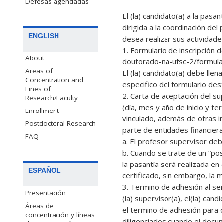
Defesas agendadas
El (la) candidato(a) a la pas
dirigida a la coordinación del
ENGLISH
desea realizar sus actividad
1. Formulario de inscripción 
About
doutorado-na-ufsc-2/formular
Areas of
El (la) candidato(a) debe lle
Concentration and
especifico del formulario des
Lines of
2. Carta de aceptación del su
Research/Faculty
(día, mes y año de inicio y te
Enrollment
vinculado, además de otras i
Postdoctoral Research
parte de entidades financiera
FAQ
a. El profesor supervisor d
b. Cuando se trate de un “po
la pasantía será realizada en
ESPAÑOL
certificado, sin embargo, la 
3. Termino de adhesión al ser
Presentación
(la) supervisor(a), el(la) cand
Áreas de
el termino de adhesión para 
concentración y líneas
diligenciados cuando el docu