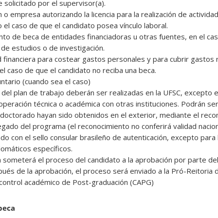
solicitado por el supervisor(a).
ón o empresa autorizando la licencia para la realización de activid
 el caso de que el candidato posea vínculo laboral.
to de beca de entidades financiadoras u otras fuentes, en el cas
de estudios o de investigación.
d financiera para costear gastos personales y para cubrir gastos
 el caso de que el candidato no reciba una beca.
untario (cuando sea el caso)
 del plan de trabajo deberán ser realizadas en la UFSC, excepto 
operación técnica o académica con otras instituciones. Podrán se
octorado hayan sido obtenidos en el exterior, mediante el reco
gado del programa (el reconocimiento no conferirá validad nacional
o con el sello consular brasileño de autenticación, excepto para
omáticos específicos.
 someterá el proceso del candidato a la aprobación por parte de
ués de la aprobación, el proceso será enviado a la Pró-Reitoria
 control académico de Post-graduación (CAPG)
 beca