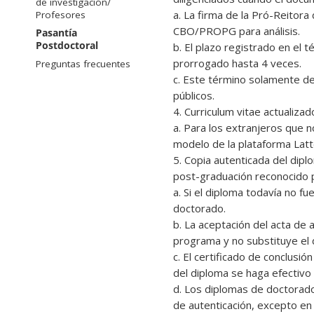
de investigación/
a. La firma de la Pró-Reitor
Profesores
CBO/PROPG para análisis.
Pasantía
Postdoctoral
b. El plazo registrado en e
prorrogado hasta 4 veces.
Preguntas frecuentes
c. Este término solamente de
públicos.
4. Curriculum vitae actualiza
a. Para los extranjeros que 
modelo de la plataforma Latt
5. Copia autenticada del dip
post-graduación reconocido 
a. Si el diploma todavía no f
doctorado.
b. La aceptación del acta de 
programa y no substituye el 
c. El certificado de conclusi
del diploma se haga efectivo 
d. Los diplomas de doctorado
de autenticación, excepto en