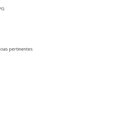
OPG
ncias pertinentes