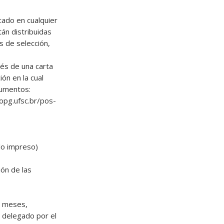
ado en cualquier
án distribuidas
s de selección,
vés de una carta
ión en la cual
cumentos:
ropg.ufsc.br/pos-
ulo impreso)
ón de las
2 meses,
 delegado por el