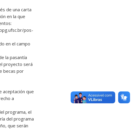
vés de una carta
ión en la que
entos:
ropg.ufsc.br/pos-
lado en el campo
de la pasantía
 el proyecto será
de becas por
de aceptación que
recho a
del programa, el
taría del programa
año, que serán