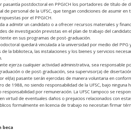
ar pasantía postdoctoral en PPGICH los portadores de título de d
al de personal de la UFSC, que tengan condiciones de asumir en t
propuestas por el PPGICH.
da a admitir un candidato o a ofrecer recursos materiales y finan
dades de investigación previstas en el plan de trabajo del candidato
xistente en sus programas de post-graduación.
odoctoral quedará vinculada a la universidad por medio del PPG 
os de la biblioteca, las instalaciones y los bienes y servicios necesa
n.
ante ejerza cualquier actividad administrativa, sea responsable por
raduación o de post-graduación, sea supervisor(a) de disertación
or el(la) pasante serán ejercidas de manera voluntaria en conform
ro de 1988, no siendo responsabilidad de la UFSC, bajo ninguna hi
l, o responsabilidad por remuneración. La UFSC tampoco se respons
n virtud de eventuales daños o prejuicios relacionados con estas
blicos formalmente en licencia de trabajo no necesitan firmar té
on beca