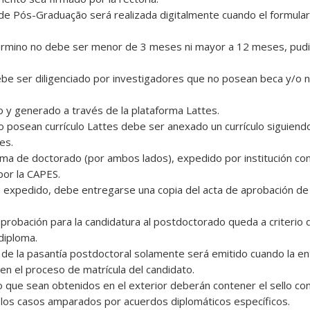
a de Pós-Graduação será realizada digitalmente cuando el formular
l término no debe ser menor de 3 meses ni mayor a 12 meses, pud
be ser diligenciado por investigadores que no posean beca y/o 
do y generado a través de la plataforma Lattes.
no posean currículo Lattes debe ser anexado un currículo siguien
es.
loma de doctorado (por ambos lados), expedido por institución c
por la CAPES.
ue expedido, debe entregarse una copia del acta de aprobación de
aprobación para la candidatura al postdoctorado queda a criterio 
diploma.
ón de la pasantía postdoctoral solamente será emitido cuando la en
en el proceso de matrícula del candidato.
 que sean obtenidos en el exterior deberán contener el sello con
 los casos amparados por acuerdos diplomáticos específicos.