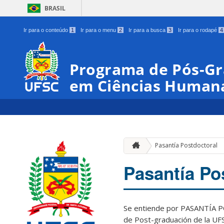
BRASIL
Ir para o conteúdo
1
Ir para o menu
2
Ir para a busca
3
Ir para o rodapé
4
Programa de Pós-Gra
em Ciências Human
Pasantía Postdoctoral
Pasantía Po
Se entiende por PASANTÍA P
de Post-graduación de la UF