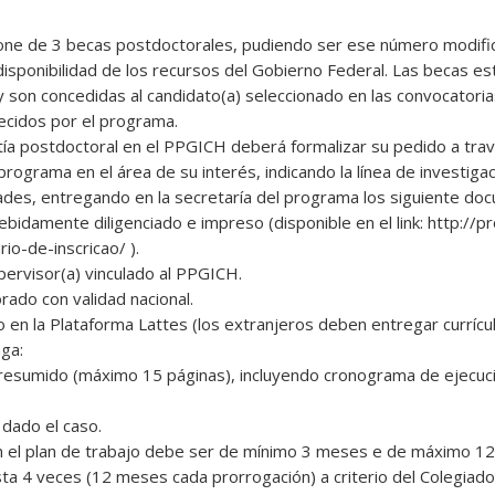
ne de 3 becas postdoctorales, pudiendo ser ese número modific
sponibilidad de los recursos del Gobierno Federal. Las becas est
y son concedidas al candidato(a) seleccionado en las convocatoria
lecidos por el programa.
antía postdoctoral en el PPGICH deberá formalizar su pedido a tra
 programa en el área de su interés, indicando la línea de investigac
dades, entregando en la secretaría del programa los siguiente do
debidamente diligenciado e impreso (disponible en el link: http://p
io-de-inscricao/ ).
pervisor(a) vinculado al PPGICH.
rado con validad nacional.
do en la Plataforma Lattes (los extranjeros deben entregar curríc
nga:
 resumido (máximo 15 páginas), incluyendo cronograma de ejecuci
 dado el caso.
 en el plan de trabajo debe ser de mínimo 3 meses e de máximo 1
a 4 veces (12 meses cada prorrogación) a criterio del Colegiado