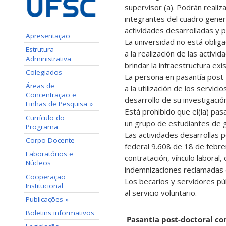
supervisor (a). Podrán realiz
integrantes del cuadro gener
actividades desarrolladas y 
Apresentação
La universidad no está obliga
Estrutura
a la realización de las activi
Administrativa
brindar la infraestructura e
Colegiados
La persona en pasantía post-
Áreas de
a la utilización de los servici
Concentração e
desarrollo de su investigació
Linhas de Pesquisa »
Está prohibido que el(la) pas
Currículo do
un grupo de estudiantes de g
Programa
Las actividades desarrollas p
Corpo Docente
federal 9.608 de 18 de febre
Laboratórios e
contratación, vínculo labora
Núcleos
indemnizaciones reclamadas e
Cooperação
Los becarios y servidores pú
Institucional
al servicio voluntario.
Publicações »
Boletins informativos
Pasantía post-doctoral c