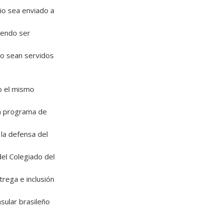
io sea enviado a
iendo ser
no sean servidos
do el mismo
on programa de
 la defensa del
del Colegiado del
trega e inclusión
sular brasileño