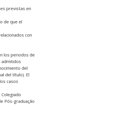
ades previstas en
o de que el
 relacionados con
en los periodos de
r admitidos
nocimiento del
 del título). El
 los casos
l Colegiado
 de Pós-graduação