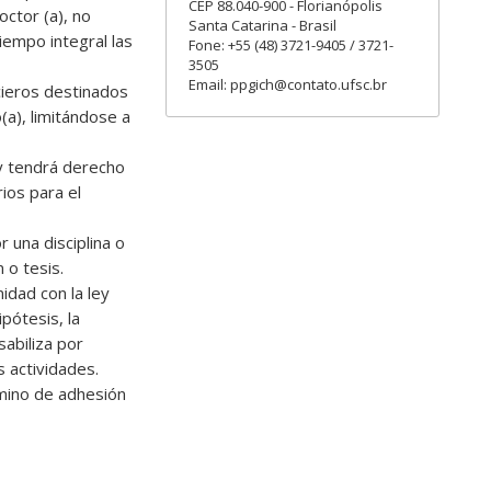
CEP 88.040-900 - Florianópolis
octor (a), no
Santa Catarina - Brasil
iempo integral las
Fone: +55 (48) 3721-9405 / 3721-
3505
Email: ppgich@contato.ufsc.br
cieros destinados
(a), limitándose a
y tendrá derecho
rios para el
 una disciplina o
 o tesis.
idad con la ley
pótesis, la
abiliza por
 actividades.
rmino de adhesión