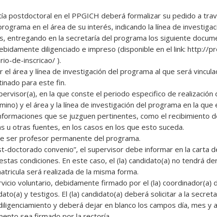
antía postdoctoral en el PPGICH deberá formalizar su pedido a tra
 programa en el área de su interés, indicando la línea de investigac
es, entregando en la secretaría del programa los siguiente docum
debidamente diligenciado e impreso (disponible en el link: http://p
io-de-inscricao/ ).
nar el área y línea de investigación del programa al que será vincu
tinado para este fin.
pervisor(a), en la que conste el periodo especifico de realización 
rmino) y el área y la línea de investigación del programa en la que
nformaciones que se juzguen pertinentes, como el recibimiento 
s u otras fuentes, en los casos en los que esto suceda.
ebe ser profesor permanente del programa.
st-doctorado convenio”, el supervisor debe informar en la carta 
 estas condiciones. En este caso, el (la) candidato(a) no tendrá de
matricula será realizada de la misma forma.
vicio voluntario, debidamente firmado por el (la) coordinador(a) 
idato(a) y testigos. El (la) candidato(a) deberá solicitar a la secre
diligenciamiento y deberá dejar en blanco los campos día, mes y 
mento sea firmado por la rectoría.