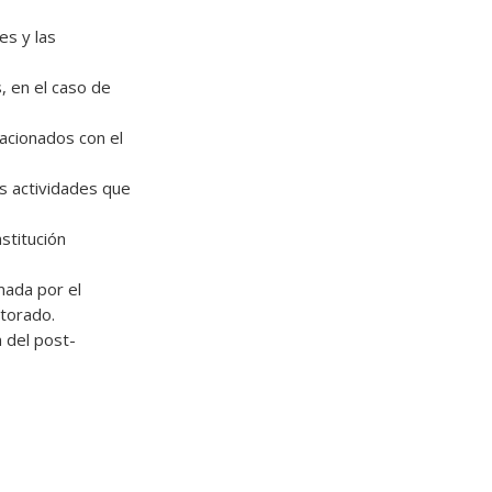
es y las
, en el caso de
lacionados con el
as actividades que
nstitución
mada por el
ctorado.
n del post-