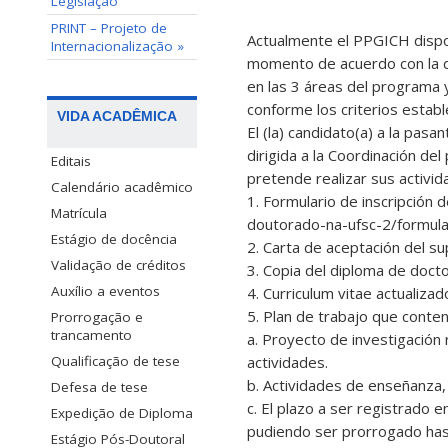
Legislação
PRINT – Projeto de
Actualmente el PPGICH dispo
Internacionalização »
momento de acuerdo con la di
en las 3 áreas del programa 
conforme los criterios estab
VIDA ACADÊMICA
El (la) candidato(a) a la pas
dirigida a la Coordinación del
Editais
pretende realizar sus activi
Calendário acadêmico
1. Formulario de inscripción 
Matrícula
doutorado-na-ufsc-2/formular
Estágio de docência
2. Carta de aceptación del su
Validação de créditos
3. Copia del diploma de docto
Auxílio a eventos
4. Curriculum vitae actualiza
5. Plan de trabajo que conte
Prorrogação e
trancamento
a. Proyecto de investigación
Qualificação de tese
actividades.
b. Actividades de enseñanza,
Defesa de tese
c. El plazo a ser registrado
Expedição de Diploma
pudiendo ser prorrogado hast
Estágio Pós-Doutoral