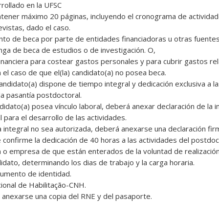
rrollado en la UFSC
ontener máximo 20 páginas, incluyendo el cronograma de actividad
vistas, dado el caso.
to de beca por parte de entidades financiadoras u otras fuentes
onga de beca de estudios o de investigación. O,
inanciera para costear gastos personales y para cubrir gastos re
 el caso de que el(la) candidato(a) no posea beca.
 candidato(a) dispone de tiempo integral y dedicación exclusiva a l
la pasantía postdoctoral.
ndidato(a) posea vínculo laboral, deberá anexar declaración de la i
l para el desarrollo de las actividades.
cia integral no sea autorizada, deberá anexarse una declaración fir
 confirme la dedicación de 40 horas a las actividades del postdo
ión o empresa de que están enterados de la voluntad de realizació
dato, determinando los dias de trabajo y la carga horaria.
cumento de identidad.
acional de Habilitação-CNH.
e anexarse una copia del RNE y del pasaporte.