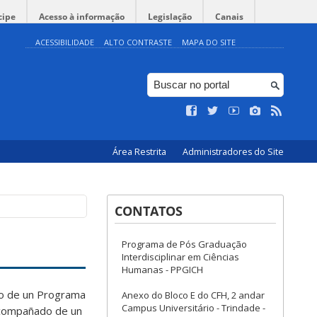
cipe
Acesso à informação
Legislação
Canais
ACESSIBILIDADE
ALTO CONTRASTE
MAPA DO SITE
Área Restrita
Administradores do Site
CONTATOS
Programa de Pós Graduação
Interdisciplinar em Ciências
Humanas - PPGICH
ro de un Programa
Anexo do Bloco E do CFH, 2 andar
Campus Universitário - Trindade -
 acompañado de un