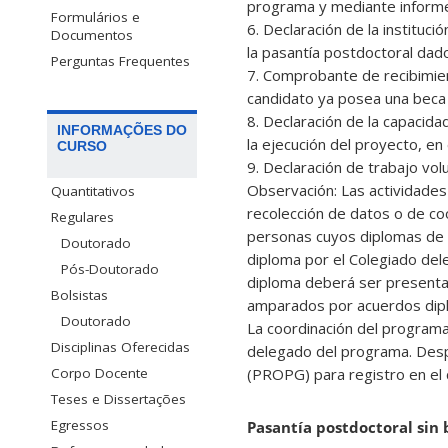
programa y mediante informe 
Formulários e
6. Declaración de la instituci
Documentos
la pasantía postdoctoral dado
Perguntas Frequentes
7. Comprobante de recibimien
candidato ya posea una beca 
8. Declaración de la capacida
INFORMAÇÕES DO
la ejecución del proyecto, en
CURSO
9. Declaración de trabajo vol
Observación: Las actividades
Quantitativos
recolección de datos o de co
Regulares
personas cuyos diplomas de d
Doutorado
diploma por el Colegiado dele
Pós-Doutorado
diploma deberá ser presentad
Bolsistas
amparados por acuerdos dipl
Doutorado
La coordinación del programa
Disciplinas Oferecidas
delegado del programa. Desp
Corpo Docente
(PROPG) para registro en el
Teses e Dissertações
Egressos
Pasantía postdoctoral sin