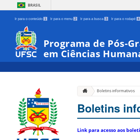
BRASIL
Ir para o conteúdo
1
Ir para o menu
2
Ir para a busca
3
Ir para o rodapé
4
Programa de Pós-Gra
em Ciências Human
Boletins informativos
Boletins in
Link para acesso aos bole