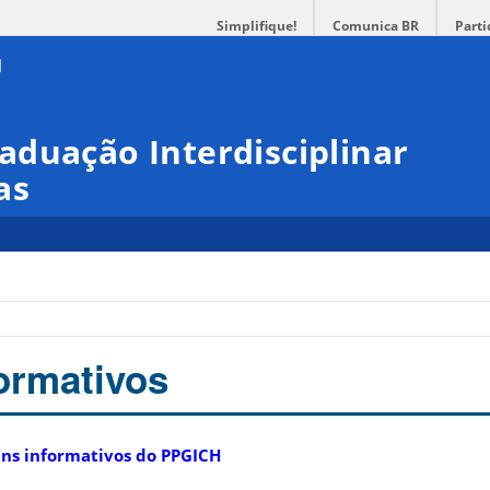
Simplifique!
Comunica BR
Parti
duação Interdisciplinar
as
formativos
tins informativos do PPGICH