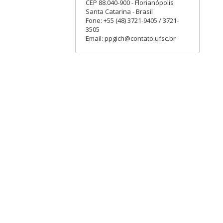
CEP 88.040-900 - Florianópolis
Santa Catarina - Brasil
Fone: +55 (48) 3721-9405 / 3721-
3505
Email: ppgich@contato.ufsc.br