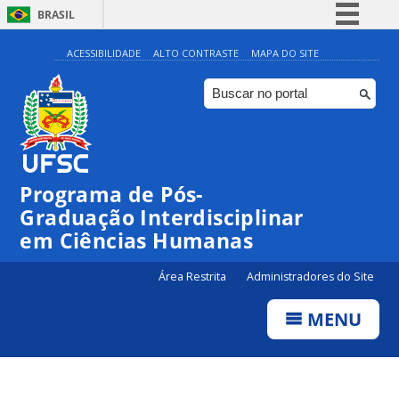
BRASIL
Simplifique!
ACESSIBILIDADE
ALTO CONTRASTE
MAPA DO SITE
Comunica BR
Participe
Acesso à informação
Legislação
Programa de Pós-
Canais
Graduação Interdisciplinar
em Ciências Humanas
Área Restrita
Administradores do Site
MENU