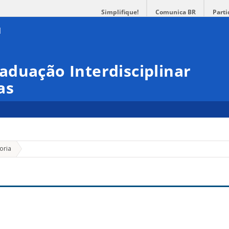
Simplifique!
Comunica BR
Parti
duação Interdisciplinar
as
»
oria