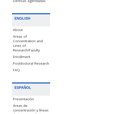
Defesas agendadas
ENGLISH
About
Areas of
Concentration and
Lines of
Research/Faculty
Enrollment
Postdoctoral Research
FAQ
ESPAÑOL
Presentación
Áreas de
concentración y líneas