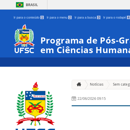
BRASIL
Ir para o conteúdo
1
Ir para o menu
2
Ir para a busca
3
Ir para o rodapé
4
Programa de Pós-Gra
em Ciências Human
Notícias
Sem categ
22/06/2026 09:15