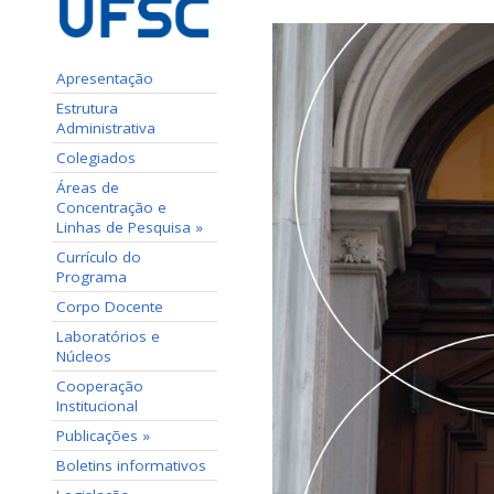
Apresentação
Estrutura
Administrativa
Colegiados
Áreas de
Concentração e
Linhas de Pesquisa »
Currículo do
Programa
Corpo Docente
Laboratórios e
Núcleos
Cooperação
Institucional
Publicações »
Boletins informativos