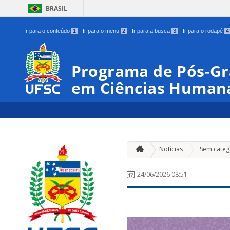
BRASIL
Ir para o conteúdo
1
Ir para o menu
2
Ir para a busca
3
Ir para o rodapé
4
Programa de Pós-Gra
em Ciências Human
Notícias
Sem categ
24/06/2026 08:51