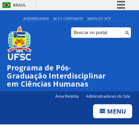
BRASIL
Simplifique!
ACESSIBILIDADE
ALTO CONTRASTE
MAPA DO SITE
Comunica BR
Participe
Acesso à informação
Legislação
Programa de Pós-
Canais
Graduação Interdisciplinar
em Ciências Humanas
Área Restrita
Administradores do Site
MENU